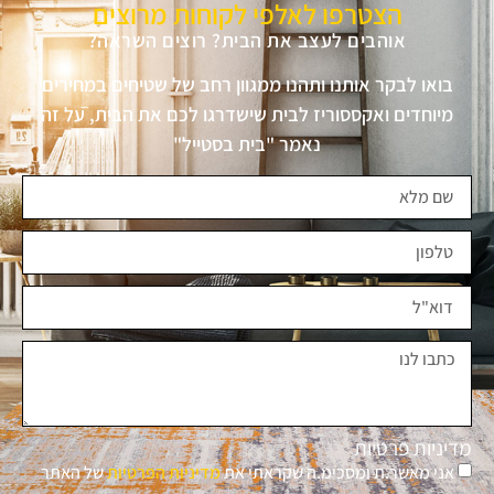
הצטרפו לאלפי לקוחות מרוצים
אוהבים לעצב את הבית? רוצים השראה?
בואו לבקר אותנו ותהנו ממגוון רחב של שטיחים במחירים
מיוחדים ואקססוריז לבית שישדרגו לכם את הבית, על זה
נאמר "בית בסטייל"
מדיניות פרטיות
אני מאשר.ת ומסכימ.ה שקראתי את
מדיניות הפרטיות
של האתר