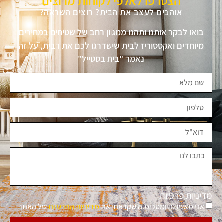
הצטרפו לאלפי לקוחות מרוצים
אוהבים לעצב את הבית? רוצים השראה?
בואו לבקר אותנו ותהנו ממגוון רחב של שטיחים במחירים
מיוחדים ואקססוריז לבית שישדרגו לכם את הבית, על זה
נאמר "בית בסטייל"
מדיניות פרטיות
אני מאשר.ת ומסכימ.ה שקראתי את
מדיניות הפרטיות
של האתר