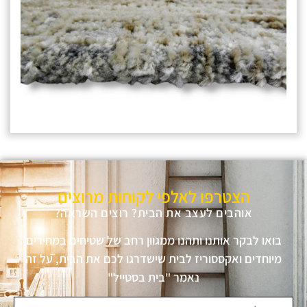
הצטרפו לאלפי לקוחות מרוצים
אוהבים לעצב את הבית? רוצים השראה?
בואו לבקר אותנו ותהנו ממגוון רחב של שטיחים במחירים
מיוחדים ואקססוריז לבית שישדרגו לכם את הבית, על זה
נאמר "בית בסטייל"