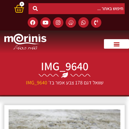
0
IMG_9640
שוואל דגם 178 צבע אפור בז׳
IMG_9640