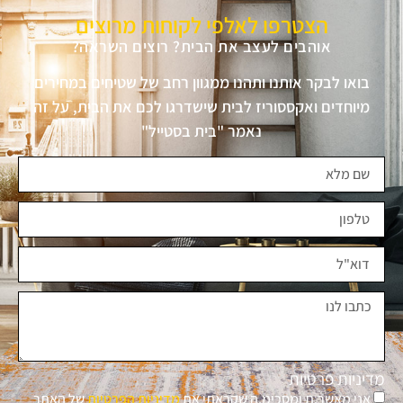
הצטרפו לאלפי לקוחות מרוצים
אוהבים לעצב את הבית? רוצים השראה?
בואו לבקר אותנו ותהנו ממגוון רחב של שטיחים במחירים
מיוחדים ואקססוריז לבית שישדרגו לכם את הבית, על זה
נאמר "בית בסטייל"
מדיניות פרטיות
אני מאשר.ת ומסכימ.ה שקראתי את
מדיניות הפרטיות
של האתר