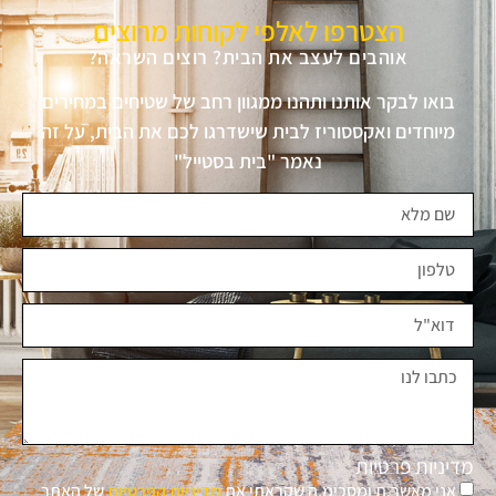
הצטרפו לאלפי לקוחות מרוצים
אוהבים לעצב את הבית? רוצים השראה?
בואו לבקר אותנו ותהנו ממגוון רחב של שטיחים במחירים
מיוחדים ואקססוריז לבית שישדרגו לכם את הבית, על זה
נאמר "בית בסטייל"
מדיניות פרטיות
אני מאשר.ת ומסכימ.ה שקראתי את
מדיניות הפרטיות
של האתר