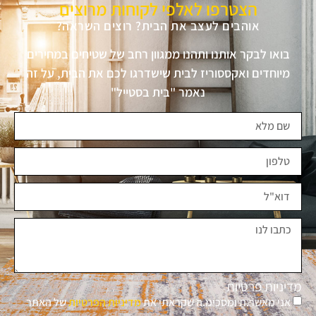
הצטרפו לאלפי לקוחות מרוצים
אוהבים לעצב את הבית? רוצים השראה?
בואו לבקר אותנו ותהנו ממגוון רחב של שטיחים במחירים
מיוחדים ואקססוריז לבית שישדרגו לכם את הבית, על זה
נאמר "בית בסטייל"
מדיניות פרטיות
אני מאשר.ת ומסכימ.ה שקראתי את
מדיניות הפרטיות
של האתר