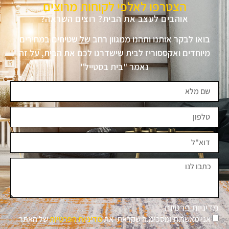
הצטרפו לאלפי לקוחות מרוצים
אוהבים לעצב את הבית? רוצים השראה?
בואו לבקר אותנו ותהנו ממגוון רחב של שטיחים במחירים
מיוחדים ואקססוריז לבית שישדרגו לכם את הבית, על זה
נאמר "בית בסטייל"
מדיניות פרטיות
אני מאשר.ת ומסכימ.ה שקראתי את
מדיניות הפרטיות
של האתר