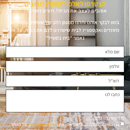
הצטרפו לאלפי לקוחות מרוצים
אוהבים לעצב את הבית? רוצים השראה?
בואו לבקר אותנו ותהנו ממגוון רחב של שטיחים במחירים
מיוחדים ואקססוריז לבית שישדרגו לכם את הבית, על זה
נאמר "בית בסטייל"
מדיניות פרטיות
אני מאשר.ת ומסכימ.ה שקראתי את
מדיניות הפרטיות
של האתר