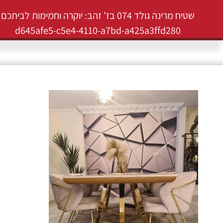
שטיח מרינה גולד 074 בז’ זהב: יוקרה וחמימות לביתכם
d645afe5-c5e4-4110-a7bd-a425a3ffd280