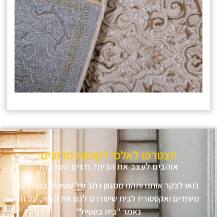
הצטרפו לאלפי לקוחות מרוצים
אוהבים לעצב את הבית? רוצים השראה?
בואו לבקר אותנו ותהנו ממגוון רחב של שטיחים במחירים
מיוחדים ואקססוריז לבית שישדרגו לכם את הבית, על זה
נאמר "בית בסטייל"