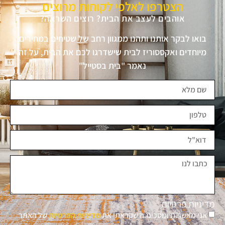
הצטרפו לאלפי לקוחות מרוצים
אוהבים לעצב את הבית? רוצים השראה?
בואו לבקר אותנו ותהנו ממגוון רחב של שטיחים במחירים
מיוחדים ואקססוריז לבית שישדרגו לכם את הבית, על זה
נאמר "בית בסטייל"
מדיניות פרטיות
אני מאשר.ת ומסכימ.ה שקראתי את
מדיניות הפרטיות
של האתר