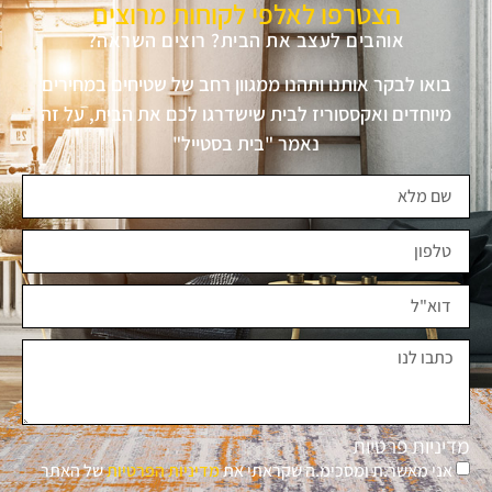
הצטרפו לאלפי לקוחות מרוצים
אוהבים לעצב את הבית? רוצים השראה?
בואו לבקר אותנו ותהנו ממגוון רחב של שטיחים במחירים
מיוחדים ואקססוריז לבית שישדרגו לכם את הבית, על זה
נאמר "בית בסטייל"
מדיניות פרטיות
אני מאשר.ת ומסכימ.ה שקראתי את
מדיניות הפרטיות
של האתר