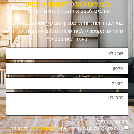
הצטרפו לאלפי לקוחות מרוצים
אוהבים לעצב את הבית? רוצים השראה?
בואו לבקר אותנו ותהנו ממגוון רחב של שטיחים במחירים
מיוחדים ואקססוריז לבית שישדרגו לכם את הבית, על זה
נאמר "בית בסטייל"
מדיניות פרטיות
אני מאשר.ת ומסכימ.ה שקראתי את
מדיניות הפרטיות
של האתר