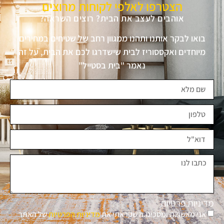
הצטרפו לאלפי לקוחות מרוצים
אוהבים לעצב את הבית? רוצים השראה?
בואו לבקר אותנו ותהנו ממגוון רחב של שטיחים במחירים
מיוחדים ואקססוריז לבית שישדרגו לכם את הבית, על זה
נאמר "בית בסטייל"
מדיניות פרטיות
אני מאשר.ת ומסכימ.ה שקראתי את
מדיניות הפרטיות
של האתר