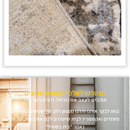
הצטרפו לאלפי לקוחות מרוצים
אוהבים לעצב את הבית? רוצים השראה?
בואו לבקר אותנו ותהנו ממגוון רחב של שטיחים במחירים
מיוחדים ואקססוריז לבית שישדרגו לכם את הבית, על זה
נאמר "בית בסטייל"