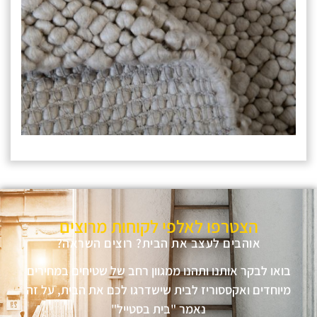
הצטרפו לאלפי לקוחות מרוצים
אוהבים לעצב את הבית? רוצים השראה?
בואו לבקר אותנו ותהנו ממגוון רחב של שטיחים במחירים
מיוחדים ואקססוריז לבית שישדרגו לכם את הבית, על זה
נאמר "בית בסטייל"