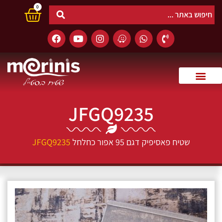
0
JFGQ9235
שטיח פאסיפיק דגם 95 אפור כחלחל
JFGQ9235