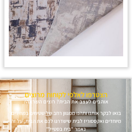
הצטרפו לאלפי לקוחות מרוצים
אוהבים לעצב את הבית? רוצים השראה?
בואו לבקר אותנו ותהנו ממגוון רחב של שטיחים במחירים
מיוחדים ואקססוריז לבית שישדרגו לכם את הבית, על זה
נאמר "בית בסטייל"