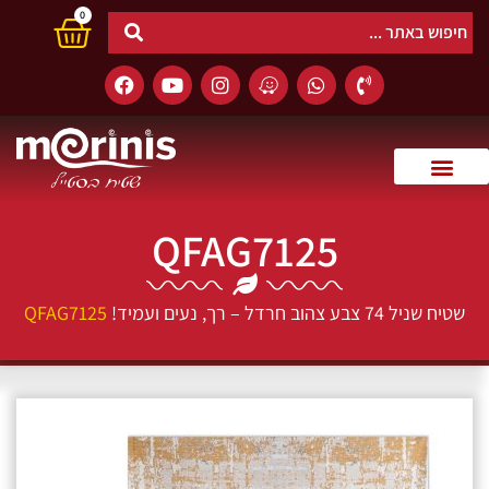
0
QFAG7125
שטיח שניל 74 צבע צהוב חרדל – רך, נעים ועמיד!
QFAG7125