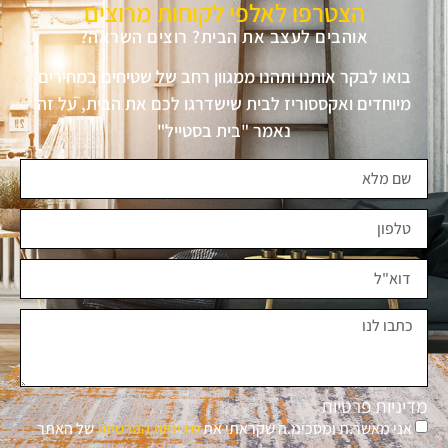
הצטרפו לאלפי לקוחות מרוצים
אוהבים לעצב את הבית? רוצים השראה?
בואו לבקר אותנו ותהנו ממגוון רחב של שטיחים במחירים
מיוחדים ואקססוריז לבית שישדרגו לכם את הבית, על זה
נאמר "בית בסטייל"
מדיניות פרטיות
אני מאשר.ת ומסכימ.ה שקראתי את
מדיניות הפרטיות
של האתר