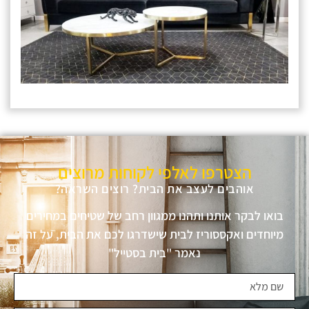
הצטרפו לאלפי לקוחות מרוצים
אוהבים לעצב את הבית? רוצים השראה?
בואו לבקר אותנו ותהנו ממגוון רחב של שטיחים במחירים
מיוחדים ואקססוריז לבית שישדרגו לכם את הבית, על זה
נאמר "בית בסטייל"