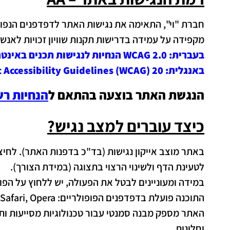
חברת "וי", התאימה את נגישות האתר לדפדפנים הנפוצים ול
מקפידה על עמידה בדרישות תקנות שוויון זכויות לאנשים עם מוגבלות 5688 התשע"ג 2013 ברמת AA. וכן, מיישמת את המלצ
בעברית:
WCAG 2.0 הנחיות לנגישות תכנים באינטרנט
באנגלית:
Accessibility Guidelines (WCAG) 20.
הנגשת האתר בוצעה בהתאם ל
הנחיות רש
כיצד עוברים למצב נגיש?
באתר מוצב אייקון נגישות (בד"כ בדפנות האתר). לח
לטעינת הדף ולשינוי הרצוי בתצוגה (במידת הצורך).
במידה ומעוניינים לבטל את הפעולה, יש ללחוץ על הפו
התוכנה פועלת בדפדפנים הפופולריים: Chrome, Firefox, Safari, Opera בכפוף (תנאי יצרן) הגלישה במצב נגישות מומלצת בדפדפן כרום.
וחלונות.