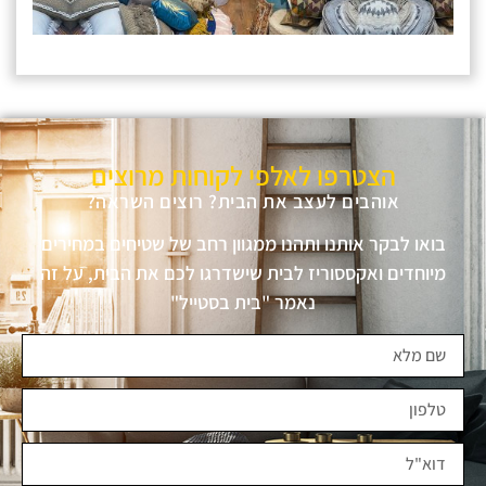
הצטרפו לאלפי לקוחות מרוצים
אוהבים לעצב את הבית? רוצים השראה?
בואו לבקר אותנו ותהנו ממגוון רחב של שטיחים במחירים
מיוחדים ואקססוריז לבית שישדרגו לכם את הבית, על זה
נאמר "בית בסטייל"